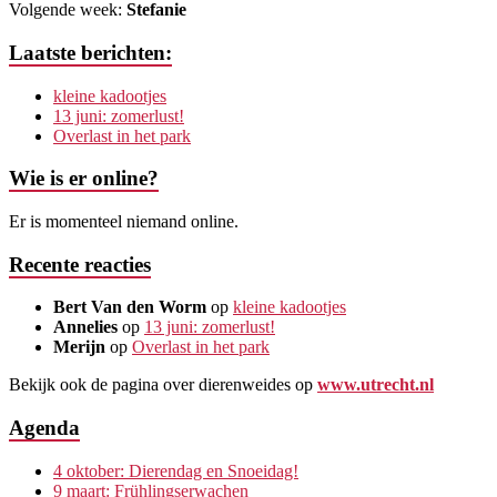
Volgende week:
Stefanie
Laatste berichten:
kleine kadootjes
13 juni: zomerlust!
Overlast in het park
Wie is er online?
Er is momenteel niemand online.
Recente reacties
Bert Van den Worm
op
kleine kadootjes
Annelies
op
13 juni: zomerlust!
Merijn
op
Overlast in het park
Bekijk ook de pagina over dierenweides op
www.utrecht.nl
Agenda
4 oktober: Dierendag en Snoeidag!
9 maart: Frühlingserwachen